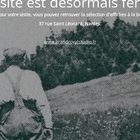
site est désormais f
ur votre visite, vous pouvez retrouver la sélection d'affiches à la 
37 rue Saint Léonard, Nantes.
www.grandroyalstudio.fr