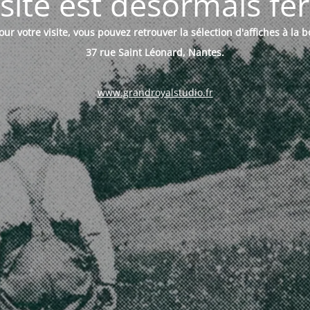
site est désormais f
ur votre visite, vous pouvez retrouver la sélection d'affiches à la 
37 rue Saint Léonard, Nantes.
www.grandroyalstudio.fr