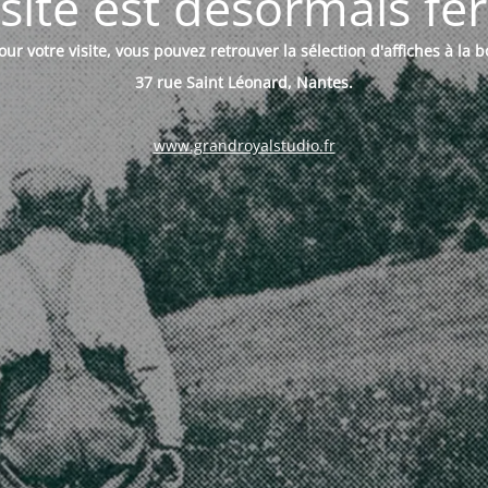
site est désormais f
ur votre visite, vous pouvez retrouver la sélection d'affiches à la 
37 rue Saint Léonard, Nantes.
www.grandroyalstudio.fr